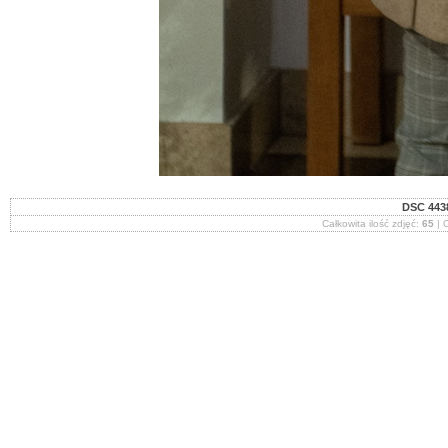
DSC 4438
Całkowita ilość zdjęć:
65
| O