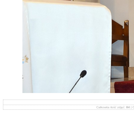
Całkowita ilość zdjęć:
84
| O