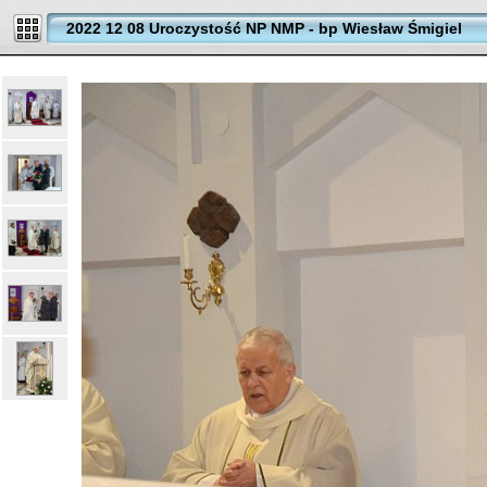
2022 12 08 Uroczystość NP NMP - bp Wiesław Śmigiel