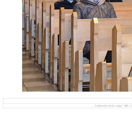
Całkowita ilość zdjęć:
30
| O