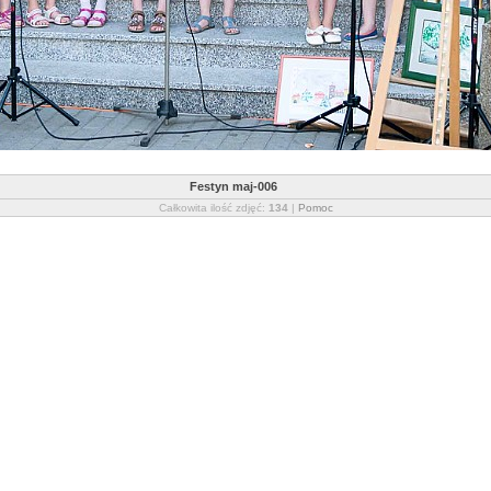
Festyn maj-006
Całkowita ilość zdjęć:
134
|
Pomoc