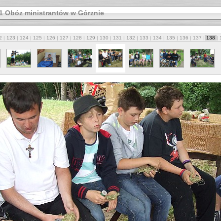
11 Obóz ministrantów w Górznie
2
|
123
|
124
|
125
|
126
|
127
|
128
|
129
|
130
|
131
|
132
|
133
|
134
|
135
|
136
|
137
|
138
|