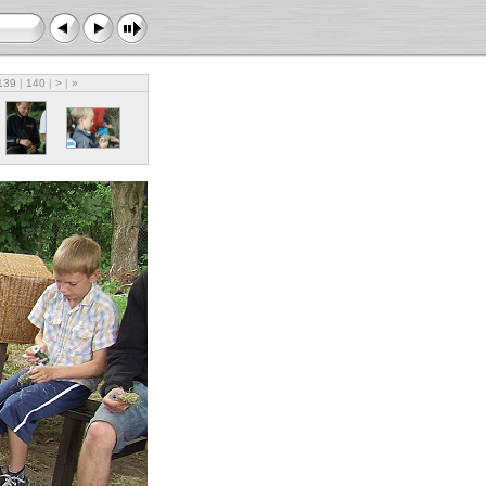
139
|
140
|
>
|
»