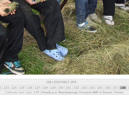
138 | DSCF6817.JPG
2
|
123
|
124
|
125
|
126
|
127
|
128
|
129
|
130
|
131
|
132
|
133
|
134
|
135
|
136
|
137
|
138
|
Całkowita ilość zdjęć:
179
|
Parafia p.w. Niepokalanego Poczęcia NMP w Toruniu
|
Pomoc