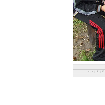
«
|
<
|
121
|
12