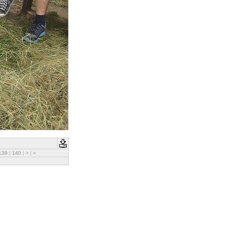
139
|
140
|
>
|
»